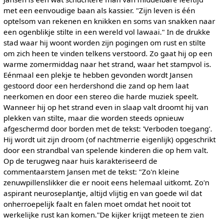
met een eenvoudige baan als kassier. "Zijn leven is één
optelsom van rekenen en knikken en soms van snakken naar
een ogenblikje stilte in een wereld vol lawaai." In de drukke
stad waar hij woont worden zijn pogingen om rust en stilte
om zich heen te vinden telkens verstoord. Zo gaat hij op een
warme zomermiddag naar het strand, waar het stampvol is.
Eénmaal een plekje te hebben gevonden wordt Jansen
gestoord door een herdershond die zand op hem laat
neerkomen en door een stereo die harde muziek speelt.
Wanneer hij op het strand even in slaap valt droomt hij van
plekken van stilte, maar die worden steeds opnieuw
afgeschermd door borden met de tekst: 'Verboden toegang'.
Hij wordt uit zijn droom (of nachtmerrie eigenlijk) opgeschrikt
door een strandbal van spelende kinderen die op hem valt.
Op de terugweg naar huis karakteriseerd de
commentaarstem Jansen met de tekst: "Zo'n kleine
zenuwpillenslikker die er nooit eens helemaal uitkomt. Zo'n
aspirant neuroseplantje, altijd vlijtig en van goede wil dat
onherroepelijk faalt en falen moet omdat het nooit tot
werkelijke rust kan komen."De kijker krijgt meteen te zien