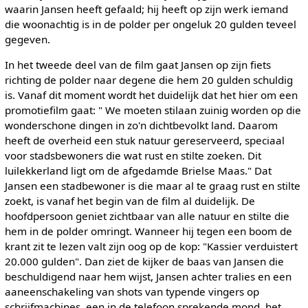
waarin Jansen heeft gefaald; hij heeft op zijn werk iemand
die woonachtig is in de polder per ongeluk 20 gulden teveel
gegeven.
In het tweede deel van de film gaat Jansen op zijn fiets
richting de polder naar degene die hem 20 gulden schuldig
is. Vanaf dit moment wordt het duidelijk dat het hier om een
promotiefilm gaat: " We moeten stilaan zuinig worden op die
wonderschone dingen in zo'n dichtbevolkt land. Daarom
heeft de overheid een stuk natuur gereserveerd, speciaal
voor stadsbewoners die wat rust en stilte zoeken. Dit
luilekkerland ligt om de afgedamde Brielse Maas." Dat
Jansen een stadbewoner is die maar al te graag rust en stilte
zoekt, is vanaf het begin van de film al duidelijk. De
hoofdpersoon geniet zichtbaar van alle natuur en stilte die
hem in de polder omringt. Wanneer hij tegen een boom de
krant zit te lezen valt zijn oog op de kop: "Kassier verduistert
20.000 gulden". Dan ziet de kijker de baas van Jansen die
beschuldigend naar hem wijst, Jansen achter tralies en een
aaneenschakeling van shots van typende vingers op
schrijfmachines, een in de telefoon sprekende mond, het