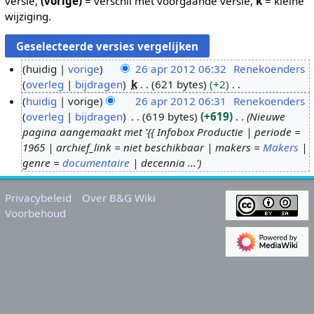
versie,
(vorige)
= verschil met voorgaande versie,
k
= kleine
wijziging.
huidig
vorige
26 apr 2012 06:32
Renekoenders
overleg
bijdragen
k
621 bytes
+2
2
G
huidig
vorige
26 apr 2012 06:31
Renekoenders
6
e
overleg
bijdragen
619 bytes
+619
Nieuwe
a
e
pagina aangemaakt met '{{ Infobox Productie | periode =
p
n
1965 | archief_link = niet beschikbaar | makers =
Makers
|
r
b
genre =
documentaire
| decennia ...'
2
e
0
w
Privacybeleid
Over B&G Wiki
1
e
Voorbehoud
2
r
k
i
n
g
s