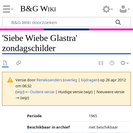
B&G Wiki
'Siebe Wiebe Glastra'
zondagschilder
Versie door
Renekoenders
(
overleg
|
bijdragen
)
op 26 apr 2012
om 06:32
(
wijz
)
← Oudere versie
| Huidige versie (wijz) | Nieuwere versie
→ (wijz)
Periode
1965
Beschikbaar in archief
niet beschikbaar