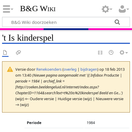
B&G Wiki
't Is kinderspel
Versie door
Renekoenders
(
overleg
|
bijdragen
)
op 18 feb 2013
om 13:40
(Nieuwe pagina aangemaakt met '{{ Infobox Productie |
periode = 1984 | archief_link =
[http://zoeken.beeldengeluid.nl/internet/index.aspx?
ChapterID=1164&searchText=t%20is%20kinderspel Beeld en Ge...')
(wijz) ← Oudere versie | Huidige versie (wijz) | Nieuwere versie
→ (wijz)
Periode
1984