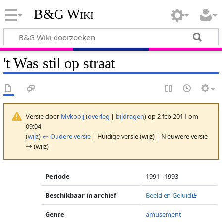
B&G Wiki
't Was stil op straat
Versie door
Mvkooij
(
overleg
|
bijdragen
)
op 2 feb 2011 om
09:04
(
wijz
)
← Oudere versie
| Huidige versie (wijz) | Nieuwere versie
→ (wijz)
Periode
1991 - 1993
Beschikbaar in archief
Beeld en Geluid
Genre
amusement