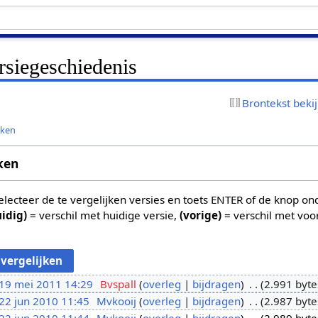
rsiegeschiedenis
Brontekst beki
jken
ken
 selecteer de te vergelijken versies en toets ENTER of de knop o
uidig)
= verschil met huidige versie,
(vorige)
= verschil met voo
19 mei 2011 14:29
Bvspall
overleg
bijdragen
2.991 byte
22 jun 2010 11:45
Mvkooij
overleg
bijdragen
2.987 byte