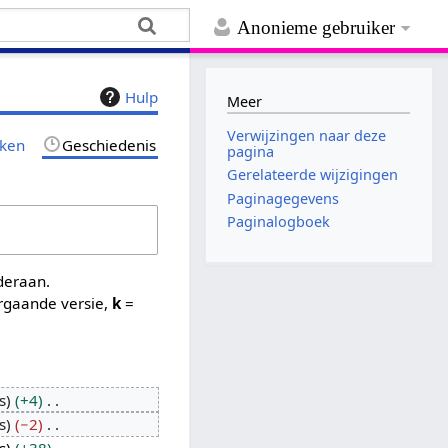
Anonieme gebruiker
Hulp
Meer
Verwijzingen naar deze
jken
Geschiedenis
pagina
Gerelateerde wijzigingen
Paginagegevens
Paginalogboek
nderaan.
rgaande versie,
k
=
s
+4
s
−2