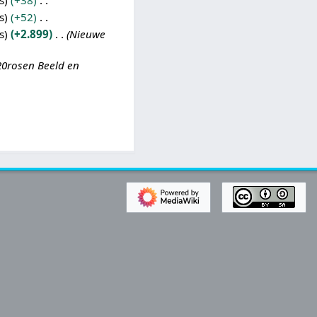
s
+38
s
+52
s
+2.899
Nieuwe
20rosen Beeld en