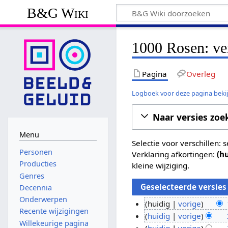
B&G Wiki
1000 Rosen: ve
Pagina
Overleg
Logboek voor deze pagina beki
Naar versies zoe
Menu
Selectie voor verschillen:
Personen
Verklaring afkortingen:
(h
Producties
kleine wijziging.
Genres
Decennia
Onderwerpen
huidig
vorige
Recente wijzigingen
G
1
huidig
vorige
Willekeurige pagina
e
G