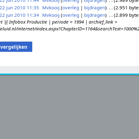
22 jun 2010 11:44
Mvkooij
overleg
bijdragen
2.989 byte
22 jun 2010 11:35
Mvkooij
overleg
bijdragen
2.951 byte
22 jun 2010 11:34
Mvkooij
overleg
bijdragen
2.899 byte
{{ Infobox Productie | periode = 1994 | archief_link =
geluid.nl/internet/index.aspx?ChapterID=1164&searchText=1000%