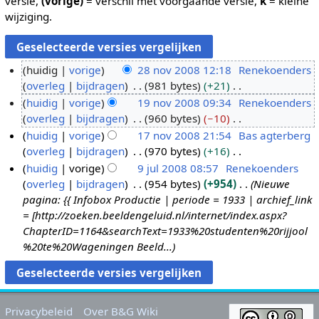
versie,
(vorige)
= verschil met voorgaande versie,
k
= kleine
wijziging.
huidig
vorige
28 nov 2008 12:18
Renekoenders
overleg
bijdragen
981 bytes
+21
2
G
huidig
vorige
19 nov 2008 09:34
Renekoenders
8
e
overleg
bijdragen
960 bytes
−10
n
1
e
G
huidig
vorige
17 nov 2008 21:54
Bas agterberg
o
9
n
e
overleg
bijdragen
970 bytes
+16
v
n
1
b
e
G
huidig
vorige
9 jul 2008 08:57
Renekoenders
2
o
7
e
n
e
overleg
bijdragen
954 bytes
+954
Nieuwe
0
v
n
9
w
b
e
pagina: {{ Infobox Productie | periode = 1933 | archief_link
0
2
o
j
e
e
n
= [http://zoeken.beeldengeluid.nl/internet/index.aspx?
8
0
v
u
r
w
b
ChapterID=1164&searchText=1933%20studenten%20rijjool
0
2
l
k
e
e
%20te%20Wageningen Beeld...
8
0
2
i
r
w
0
0
n
k
e
8
0
g
i
r
8
s
n
k
Privacybeleid
Over B&G Wiki