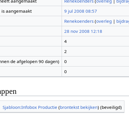
 heeft aangemaakt
Renekoenders
(
overleg
|
bijdr
 is aangemaakt
9 jul 2008 08:57
Renekoenders
(
overleg
|
bijdr
28 nov 2008 12:18
4
2
nnen de afgelopen 90 dagen)
0
0
appen
Sjabloon:Infobox Productie
(
brontekst bekijken
) (beveiligd)