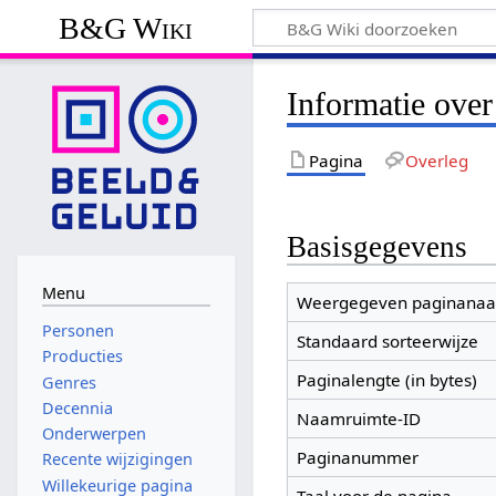
B&G Wiki
Informatie over
Pagina
Overleg
Basisgegevens
Menu
Weergegeven paginana
Personen
Standaard sorteerwijze
Producties
Paginalengte (in bytes)
Genres
Decennia
Naamruimte-ID
Onderwerpen
Paginanummer
Recente wijzigingen
Willekeurige pagina