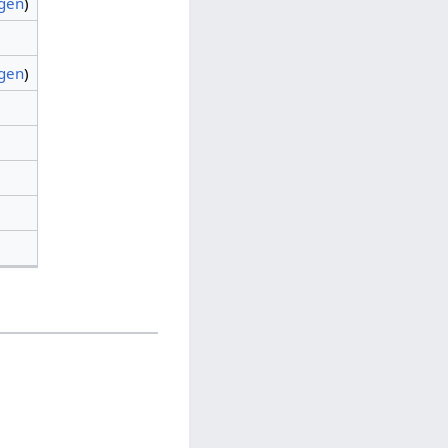
agen
)
agen
)