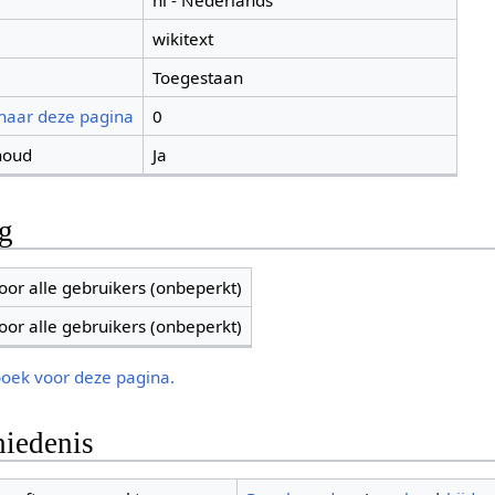
nl - Nederlands
wikitext
Toegestaan
 naar deze pagina
0
houd
Ja
ng
oor alle gebruikers (onbeperkt)
oor alle gebruikers (onbeperkt)
boek voor deze pagina.
iedenis