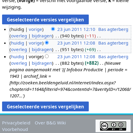
versie,
(vorige)
= verschil met voorgaande versie,
k
= kleine
wijziging.
huidig
vorige
23 jun 2011 12:10
Bas agterberg
overleg
bijdragen
940 bytes
−11
2
G
huidig
vorige
23 jun 2011 12:08
Bas agterberg
3
e
overleg
bijdragen
951 bytes
+69
j
e
G
huidig
vorige
23 jun 2011 12:08
Bas agterberg
u
n
e
overleg
bijdragen
882 bytes
+882
Nieuwe
n
b
e
pagina aangemaakt met '{{ Infobox Productie | periode =
2
e
n
1943 | archief_link =
0
w
b
[http://zoeken.beeldengeluid.nl/internet/index.aspx?
1
e
e
chapterid=1164&filterid=974&contentid=7&verityID=/12068/
1
r
w
1207...'
k
e
i
r
n
k
g
i
Privacybeleid
Over B&G Wiki
s
n
Voorbehoud