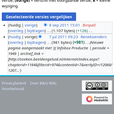
versie,
(vorige)
= verschil met voorgaande versie,
k
= kleine
wijziging.
huidig
vorige
8 sep 2011 15:01
Bvspall
overleg
bijdragen
1.107 bytes
+126
8
G
huidig
vorige
7 jul 2011 09:23
Renekoenders
s
e
overleg
bijdragen
981 bytes
+981
Nieuwe
e
7
e
pagina aangemaakt met '{{ Infobox Productie | periode =
p
j
n
1949 | archief_link =
2
u
b
[http://zoeken.beeldengeluid.nl/internet/index.aspx?
0
l
e
chapterid=1164&filterid=974&contentid=7&verityID=/12068/
1
2
w
1207...'
1
0
e
1
r
Privacybeleid
Over B&G Wiki
1
k
Voorbehoud
i
n
g
s