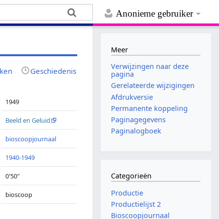
Anonieme gebruiker
Meer
Verwijzingen naar deze
jken
Geschiedenis
pagina
Gerelateerde wijzigingen
Afdrukversie
1949
Permanente koppeling
Paginagegevens
Beeld en Geluid
Paginalogboek
bioscoopjournaal
1940-1949
Categorieën
0'50"
Productie
bioscoop
Productielijst 2
Bioscoopjournaal