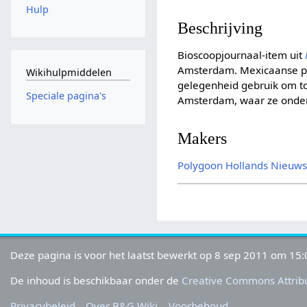
Hulp
Beschrijving
Bioscoopjournaal-item uit
Amsterdam. Mexicaanse pe
Wikihulpmiddelen
gelegenheid gebruik om toe
Speciale pagina's
Amsterdam, waar ze onderw
Makers
Polygoon
Hollands Nieuw
Deze pagina is voor het laatst bewerkt op 8 sep 2011 om 15:
De inhoud is beschikbaar onder de
Creative Commons Attribu
Privacybeleid
Over B&G Wiki
Voorbehoud