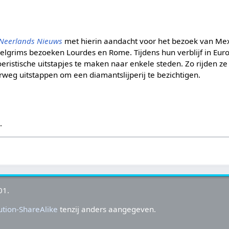
Neerlands Nieuws
met hierin aandacht voor het bezoek van Me
lgrims bezoeken Lourdes en Rome. Tijdens hun verblijf in Eu
ristische uitstapjes te maken naar enkele steden. Zo rijden ze
eg uitstappen om een diamantslijperij te bezichtigen.
s
.
01.
tion-ShareAlike
tenzij anders aangegeven.