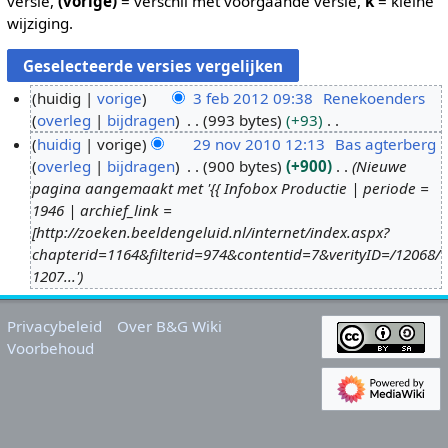
versie,
(vorige)
= verschil met voorgaande versie,
k
= kleine
wijziging.
huidig
vorige
3 feb 2012 09:38
Renekoenders
overleg
bijdragen
993 bytes
+93
3
G
huidig
vorige
29 nov 2010 12:13
Bas agterberg
f
e
overleg
bijdragen
900 bytes
+900
Nieuwe
e
2
e
pagina aangemaakt met '{{ Infobox Productie | periode =
b
9
n
1946 | archief_link =
2
n
b
[http://zoeken.beeldengeluid.nl/internet/index.aspx?
0
o
e
chapterid=1164&filterid=974&contentid=7&verityID=/12068/
1
v
w
1207...'
2
2
e
0
r
Privacybeleid
Over B&G Wiki
1
k
Voorbehoud
0
i
n
g
s