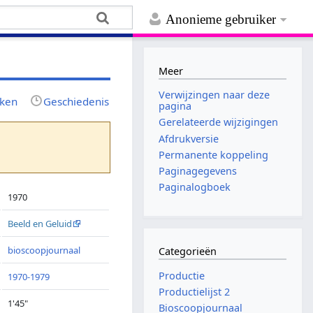
Anonieme gebruiker
Meer
Verwijzingen naar deze
jken
Geschiedenis
pagina
Gerelateerde wijzigingen
Afdrukversie
Permanente koppeling
Paginagegevens
Paginalogboek
1970
Beeld en Geluid
bioscoopjournaal
Categorieën
Productie
1970-1979
Productielijst 2
1'45"
Bioscoopjournaal