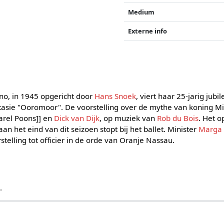
Medium
Externe info
no, in 1945 opgericht door
Hans Snoek
, viert haar 25-jarig jub
tasie "Ooromoor". De voorstelling over de mythe van koning Mi
Karel Poons]] en
Dick van Dijk
, op muziek van
Rob du Bois
. Het o
n het eind van dit seizoen stopt bij het ballet. Minister
Marga
elling tot officier in de orde van Oranje Nassau.
s
.