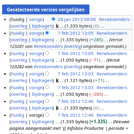
huidig
vorige
28 jan 2013 08:06
Renekoenders
overleg
bijdragen
k
1.335 bytes
0
2
G
huidig
vorige
7 feb 2012 13:05
Renekoenders
8
e
overleg
bijdragen
1.335 bytes
+285
Versie
j
7
e
123281 van
Renekoenders
(
overleg
) ongedaan gemaakt.
a
f
n
huidig
vorige
7 feb 2012 13:05
Renekoenders
n
e
b
overleg
bijdragen
1.050 bytes
−71
Versie
2
b
e
123282 van
Renekoenders
(
overleg
) ongedaan gemaakt.
0
2
w
huidig
vorige
7 feb 2012 13:03
Renekoenders
1
0
e
overleg
bijdragen
k
1.121 bytes
+71
3
1
r
G
huidig
vorige
7 feb 2012 13:03
Renekoenders
2
k
e
overleg
bijdragen
1.050 bytes
−285
i
e
G
huidig
vorige
7 feb 2012 12:46
Renekoenders
n
n
e
overleg
bijdragen
k
1.335 bytes
0
g
b
e
G
huidig
vorige
7 feb 2012 12:46
Renekoenders
s
e
n
e
overleg
bijdragen
1.335 bytes
+1.335
Nieuwe
s
w
b
e
pagina aangemaakt met '{{ Infobox Productie | periode =
a
e
e
n