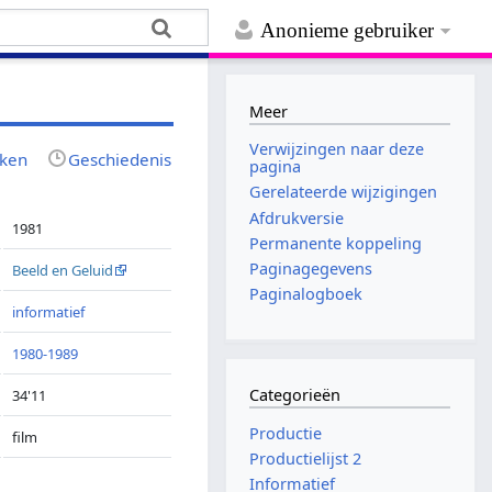
Anonieme gebruiker
Meer
Verwijzingen naar deze
jken
Geschiedenis
pagina
Gerelateerde wijzigingen
Afdrukversie
1981
Permanente koppeling
Paginagegevens
Beeld en Geluid
Paginalogboek
informatief
1980-1989
Categorieën
34'11
Productie
film
Productielijst 2
Informatief