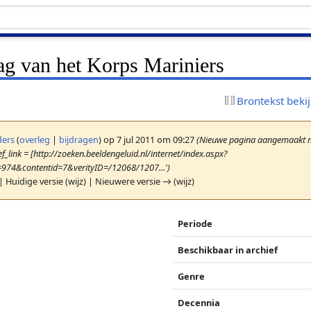
ag van het Korps Mariniers
Brontekst beki
ers
(
overleg
|
bijdragen
)
op 7 jul 2011 om 09:27
(Nieuwe pagina aangemaakt me
f_link = [http://zoeken.beeldengeluid.nl/internet/index.aspx?
=974&contentid=7&verityID=/12068/1207...')
| Huidige versie (wijz) | Nieuwere versie → (wijz)
Periode
Beschikbaar in archief
Genre
Decennia