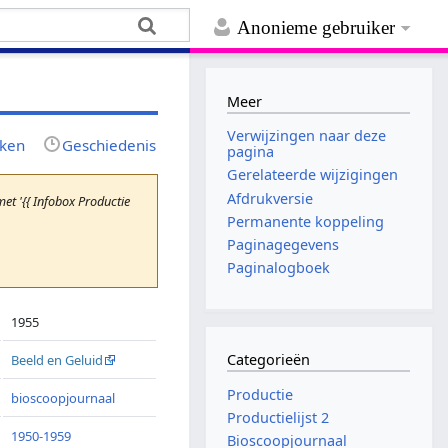
Anonieme gebruiker
Meer
Verwijzingen naar deze
jken
Geschiedenis
pagina
Gerelateerde wijzigingen
Afdrukversie
t '{{ Infobox Productie
Permanente koppeling
Paginagegevens
Paginalogboek
1955
Categorieën
Beeld en Geluid
Productie
bioscoopjournaal
Productielijst 2
1950-1959
Bioscoopjournaal