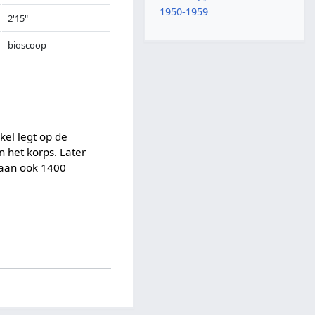
1950-1959
2'15"
bioscoop
el legt op de
 het korps. Later
araan ook 1400