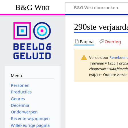
B&G Wiki
290ste verjaard
Pagina
Overleg
Versie door
Renekoend
| periode = 1955 | archie
chapterid=1164&filterid
(wijz) ← Oudere versie 
Menu
Personen
Producties
Genres
Decennia
Onderwerpen
Recente wijzigingen
Willekeurige pagina