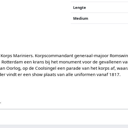
Lengte
Medium
t Korps Mariniers. Korpscommandant generaal-majoor Romswink
e Rotterdam een krans bij het monument voor de gevallenen van
r van Oorlog, op de Coolsingel een parade van het korps af, wa
er vindt er een show plaats van alle uniformen vanaf 1817.
s
.