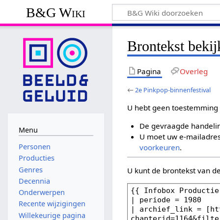
B&G Wiki
Brontekst bekij
Pagina
Overleg
←
2e Pinkpop-binnenfestival
U hebt geen toestemming 
De gevraagde handelin
Menu
U moet uw e-mailadres 
Personen
voorkeuren
.
Producties
Genres
U kunt de brontekst van d
Decennia
Onderwerpen
Recente wijzigingen
Willekeurige pagina