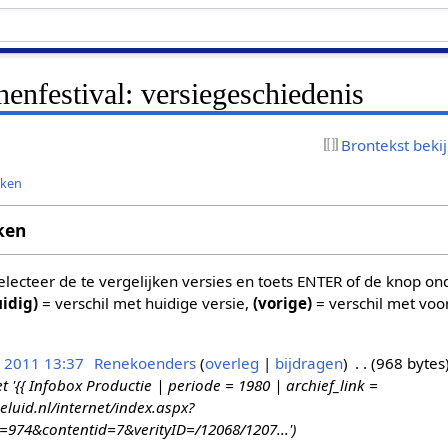
enfestival: versiegeschiedenis
Brontekst beki
jken
ken
 selecteer de te vergelijken versies en toets ENTER of de knop o
uidig)
= verschil met huidige versie,
(vorige)
= verschil met voo
n 2011 13:37
Renekoenders
overleg
bijdragen
968 bytes
{{ Infobox Productie | periode = 1980 | archief_link =
eluid.nl/internet/index.aspx?
d=974&contentid=7&verityID=/12068/1207...'