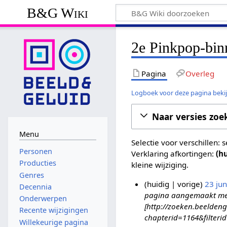
B&G Wiki
2e Pinkpop-binn
Pagina
Overleg
Logboek voor deze pagina beki
Naar versies zoe
Menu
Selectie voor verschillen:
Personen
Verklaring afkortingen:
(h
Producties
kleine wijziging.
Genres
huidig
vorige
23 ju
Decennia
pagina aangemaakt met '
2
Onderwerpen
[http://zoeken.beeldeng
3
Recente wijzigingen
chapterid=1164&filteri
j
Willekeurige pagina