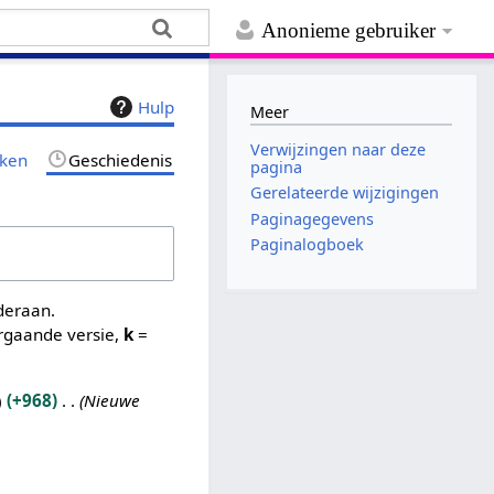
Anonieme gebruiker
Hulp
Meer
Verwijzingen naar deze
jken
Geschiedenis
pagina
Gerelateerde wijzigingen
Paginagegevens
Paginalogboek
nderaan.
rgaande versie,
k
=
+968
Nieuwe