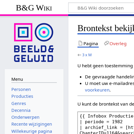
B&G Wiki
Brontekst beki
Pagina
Overleg
←
3 x M
U hebt geen toestemming 
De gevraagde handelin
Menu
U moet uw e-mailadres 
Personen
voorkeuren
.
Producties
Genres
U kunt de brontekst van d
Decennia
Onderwerpen
Recente wijzigingen
Willekeurige pagina