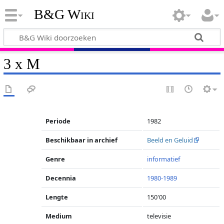
B&G Wiki
3 x M
Periode
1982
Beschikbaar in archief
Beeld en Geluid
Genre
informatief
Decennia
1980-1989
Lengte
150'00
Medium
televisie