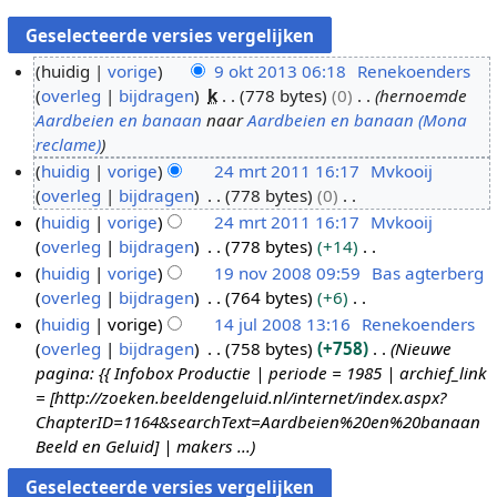
huidig
vorige
9 okt 2013 06:18
Renekoenders
overleg
bijdragen
k
778 bytes
0
hernoemde
9
Aardbeien en banaan
naar
Aardbeien en banaan (Mona
o
reclame)
k
huidig
vorige
24 mrt 2011 16:17
Mvkooij
t
overleg
bijdragen
778 bytes
0
2
2
G
huidig
vorige
24 mrt 2011 16:17
Mvkooij
4
0
e
overleg
bijdragen
778 bytes
+14
m
1
e
G
huidig
vorige
19 nov 2008 09:59
Bas agterberg
r
3
n
e
overleg
bijdragen
764 bytes
+6
t
1
b
e
G
huidig
vorige
14 jul 2008 13:16
Renekoenders
2
9
e
n
e
overleg
bijdragen
758 bytes
+758
Nieuwe
0
n
1
w
b
e
pagina: {{ Infobox Productie | periode = 1985 | archief_link
1
o
4
e
e
n
= [http://zoeken.beeldengeluid.nl/internet/index.aspx?
1
v
j
r
w
b
ChapterID=1164&searchText=Aardbeien%20en%20banaan
2
u
k
e
e
Beeld en Geluid] | makers ...
0
l
i
r
w
0
2
n
k
e