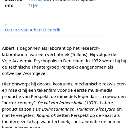
info
[1]
,.
Oeuvre van Albert Diederik
Albert is begonnen als laborant op het research-
laboratorium van een verffabriek (Tollens). Hij volgde de
Vrije Academie Psychopolis in Den Haag. In 1972 wordt hij bij
de Technische Theatergroep Perspekt aangenomen als
ontwerper/vormgever.
Hier ontwerpt hij decors, kostuums, mechanische rekwisieten
en maakt hij een tekenfilm voor de eerste multi-media
productie van Perspekt, de inmiddels legendarisch geworden
“horror-comedy”:
De val van Rabenshalle
(1973). Latere
producties zoals
De Bolhoedmannen
,
Hammer
,
Klepsydra
en
niet te vergeten,
Ragnarok
zetten Perspekt op de kaart als
theatergezelschap waar techniek, spel, animatie en humor
hand in hand gaan.