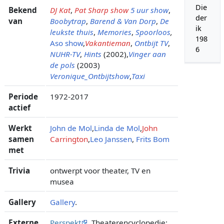
Die
Bekend
DJ Kat
,
Pat Sharp show
5 uur show
,
der
van
Boobytrap
,
Barend & Van Dorp
,
De
ik
leukste thuis
,
Memories
,
Spoorloos
,
198
Aso show
,
Vakantieman
,
Ontbijt TV
,
6
NUHR-TV
,
Hints
(2002),
Vinger aan
de pols
(2003)
Veronique_Ontbijtshow
,
Taxi
Periode
1972-2017
actief
Werkt
John de Mol
,
Linda de Mol
,
John
samen
Carrington
,
Leo Janssen
,
Frits Bom
met
Trivia
ontwerpt voor theater, TV en
musea
Gallery
Gallery
.
Externe
Perspekt
, Theaterencyclopedie: