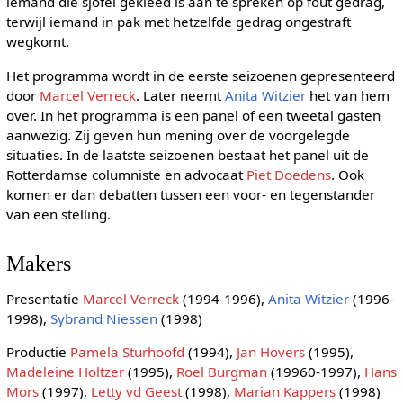
iemand die sjofel gekleed is aan te spreken op fout gedrag,
terwijl iemand in pak met hetzelfde gedrag ongestraft
wegkomt.
Het programma wordt in de eerste seizoenen gepresenteerd
door
Marcel Verreck
. Later neemt
Anita Witzier
het van hem
over. In het programma is een panel of een tweetal gasten
aanwezig. Zij geven hun mening over de voorgelegde
situaties. In de laatste seizoenen bestaat het panel uit de
Rotterdamse columniste en advocaat
Piet Doedens
. Ook
komen er dan debatten tussen een voor- en tegenstander
van een stelling.
Makers
Presentatie
Marcel Verreck
(1994-1996),
Anita Witzier
(1996-
1998),
Sybrand Niessen
(1998)
Productie
Pamela Sturhoofd
(1994),
Jan Hovers
(1995),
Madeleine Holtzer
(1995),
Roel Burgman
(19960-1997),
Hans
Mors
(1997),
Letty vd Geest
(1998),
Marian Kappers
(1998)