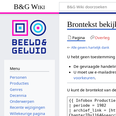
B&G Wiki
Brontekst bekij
Pagina
Overleg
←
Alle gevers hartelijk dank
U hebt geen toestemming 
De gevraagde handelin
Menu
U moet uw e-mailadres 
Personen
voorkeuren
.
Producties
Genres
U kunt de brontekst van d
Decennia
Onderwerpen
Recente wijzigingen
Willekeurige pagina