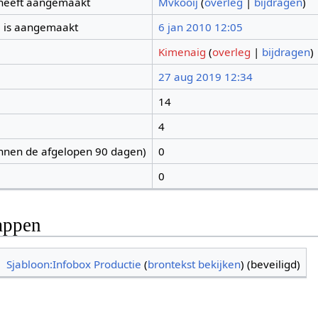
 heeft aangemaakt
Mvkooij
(
overleg
|
bijdragen
)
 is aangemaakt
6 jan 2010 12:05
Kimenaig
(
overleg
|
bijdragen
)
27 aug 2019 12:34
14
4
nnen de afgelopen 90 dagen)
0
0
appen
Sjabloon:Infobox Productie
(
brontekst bekijken
) (beveiligd)