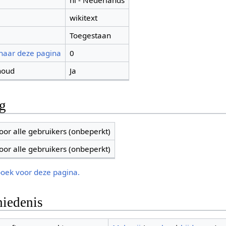
nl - Nederlands
wikitext
Toegestaan
 naar deze pagina
0
houd
Ja
ng
oor alle gebruikers (onbeperkt)
oor alle gebruikers (onbeperkt)
boek voor deze pagina.
iedenis