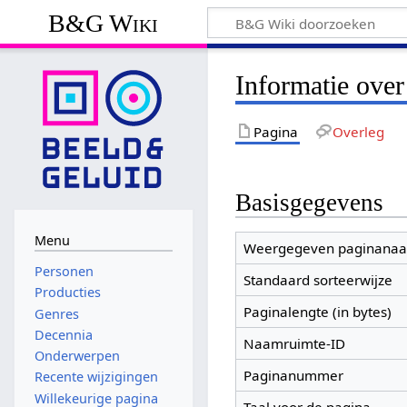
B&G Wiki
Informatie over
Pagina
Overleg
Basisgegevens
Menu
Weergegeven paginana
Personen
Standaard sorteerwijze
Producties
Paginalengte (in bytes)
Genres
Decennia
Naamruimte-ID
Onderwerpen
Paginanummer
Recente wijzigingen
Willekeurige pagina