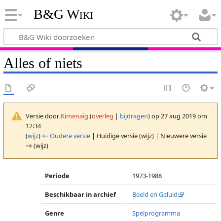
B&G Wiki
Alles of niets
Versie door
Kimenaig
(
overleg
|
bijdragen
)
op 27 aug 2019 om
12:34
(
wijz
)
← Oudere versie
| Huidige versie (wijz) | Nieuwere versie
→ (wijz)
Periode
1973-1988
Beschikbaar in archief
Beeld en Geluid
Genre
Spelprogramma