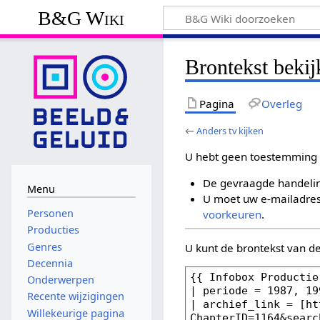
B&G Wiki
Brontekst bekij
Pagina
Overleg
←
Anders tv kijken
U hebt geen toestemming 
De gevraagde handelin
Menu
U moet uw e-mailadres 
Personen
voorkeuren
.
Producties
Genres
U kunt de brontekst van d
Decennia
Onderwerpen
Recente wijzigingen
Willekeurige pagina