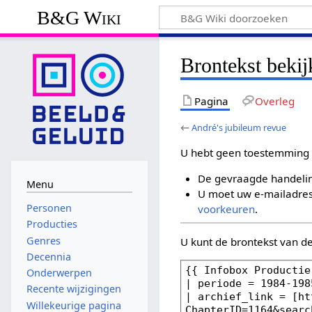
B&G Wiki
Brontekst bekij
Pagina
Overleg
←
André's jubileum revue
U hebt geen toestemming 
De gevraagde handelin
Menu
U moet uw e-mailadres 
Personen
voorkeuren
.
Producties
Genres
U kunt de brontekst van d
Decennia
Onderwerpen
Recente wijzigingen
Willekeurige pagina