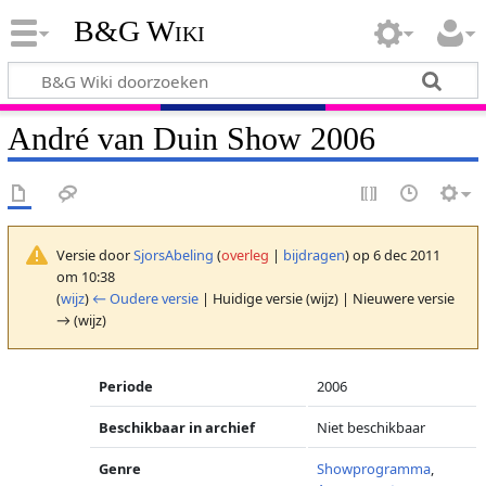
B&G Wiki
André van Duin Show 2006
Versie door
SjorsAbeling
(
overleg
|
bijdragen
)
op 6 dec 2011
om 10:38
(
wijz
)
← Oudere versie
| Huidige versie (wijz) | Nieuwere versie
→ (wijz)
Periode
2006
Beschikbaar in archief
Niet beschikbaar
Genre
Showprogramma
,