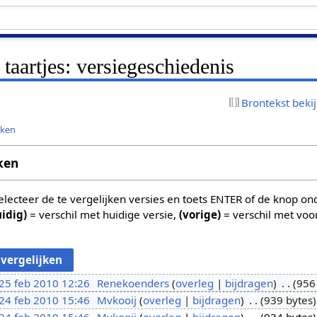
aartjes: versiegeschiedenis
Brontekst beki
jken
ken
 selecteer de te vergelijken versies en toets ENTER of de knop o
uidig)
= verschil met huidige versie,
(vorige)
= verschil met voo
25 feb 2010 12:26
Renekoenders
overleg
bijdragen
956
24 feb 2010 15:46
Mvkooij
overleg
bijdragen
939 bytes