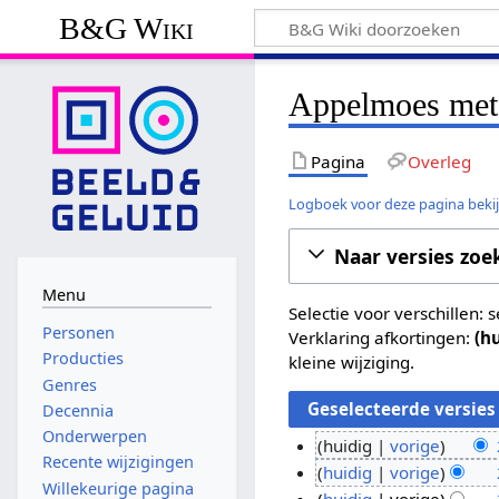
B&G Wiki
Appelmoes met t
Pagina
Overleg
Logboek voor deze pagina beki
Naar versies zoe
Menu
Selectie voor verschillen:
Personen
Verklaring afkortingen:
(h
Producties
kleine wijziging.
Genres
Decennia
Onderwerpen
huidig
vorige
Recente wijzigingen
G
2
huidig
vorige
Willekeurige pagina
e
G