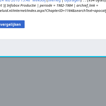
24 feb 2010 15:46
Mvkooij
overleg
bijdragen
934 bytes
{{ Infobox Productie | periode = 1982-1984 | archief_link =
geluid.nl/internet/index.aspx?ChapterID=1164&searchText=apocaly