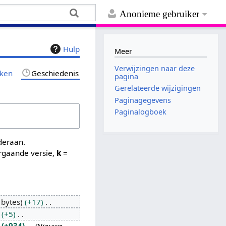
Anonieme gebruiker
Hulp
Meer
Verwijzingen naar deze
jken
Geschiedenis
pagina
Gerelateerde wijzigingen
Paginagegevens
Paginalogboek
nderaan.
rgaande versie,
k
=
 bytes
+17
+5