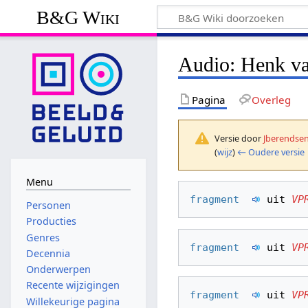
B&G Wiki
Audio: Henk v
Pagina
Overleg
Versie door
Jberendse
(
wijz
)
← Oudere versie
Menu
fragment  
 uit 
VP
Personen
Producties
Genres
fragment  
 uit 
VP
Decennia
Onderwerpen
Recente wijzigingen
fragment  
 uit 
VP
Willekeurige pagina