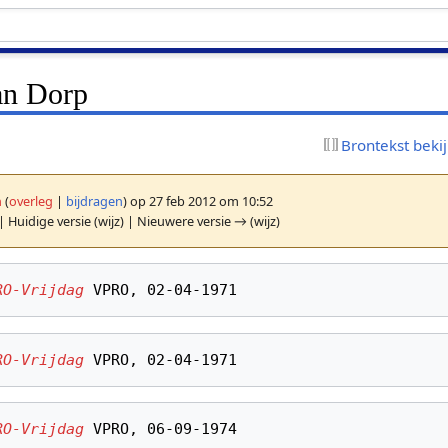
an Dorp
Brontekst beki
n
(
overleg
|
bijdragen
)
op 27 feb 2012 om 10:52
| Huidige versie (wijz) | Nieuwere versie → (wijz)
RO-Vrijdag
RO-Vrijdag
RO-Vrijdag