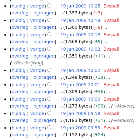
s
n
k
e
e
n
huidig
vorige
19 jan 2009 10:25
Bvspall
b
j
s
g
i
r
w
b
overleg
bijdragen
1.357 bytes
−3
2
a
a
s
n
k
e
e
G
huidig
vorige
19 jan 2009 10:18
Bvspall
0
n
m
s
g
i
r
w
e
overleg
bijdragen
1.360 bytes
−8
0
2
e
a
s
n
k
e
e
G
huidig
vorige
19 jan 2009 10:18
Bvspall
9
0
n
m
s
g
i
r
n
e
overleg
bijdragen
1.368 bytes
+9
0
v
e
a
s
n
k
b
e
G
huidig
vorige
19 jan 2009 10:02
Bvspall
a
9
n
m
s
g
i
e
n
e
overleg
bijdragen
1.359 bytes
+11
t
v
e
a
s
n
w
b
e
→
Beschrijving
t
a
n
m
s
g
e
e
n
i
huidig
vorige
19 jan 2009 10:02
Bvspall
t
v
e
a
s
r
w
b
n
overleg
bijdragen
1.348 bytes
+39
t
a
n
m
s
k
e
e
g
G
i
huidig
vorige
19 jan 2009 10:01
Bvspall
t
v
e
a
i
r
w
e
n
overleg
bijdragen
1.309 bytes
+36
t
a
n
m
n
k
e
e
g
G
i
huidig
vorige
19 jan 2009 10:00
Bvspall
t
v
e
g
i
r
n
e
n
overleg
bijdragen
1.273 bytes
+90
→
Makers
t
a
n
s
n
k
b
e
g
i
huidig
vorige
19 jan 2009 09:58
Bvspall
t
v
s
g
i
e
n
n
overleg
bijdragen
1.183 bytes
+31
→
Makers
t
a
a
s
n
w
b
g
i
huidig
vorige
19 jan 2009 09:58
Bvspall
t
m
s
g
e
e
n
overleg
bijdragen
1.152 bytes
+24
t
e
a
s
r
w