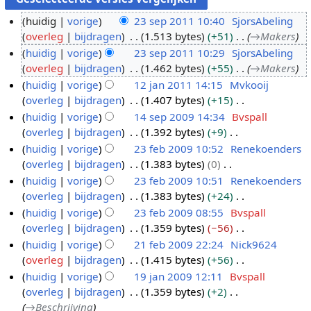
huidig
vorige
23 sep 2011 10:40
SjorsAbeling
overleg
bijdragen
1.513 bytes
+51
→
Makers
2
huidig
vorige
23 sep 2011 10:29
SjorsAbeling
3
overleg
bijdragen
1.462 bytes
+55
→
Makers
s
huidig
vorige
12 jan 2011 14:15
Mvkooij
e
overleg
bijdragen
1.407 bytes
+15
p
1
G
huidig
vorige
14 sep 2009 14:34
Bvspall
2
2
e
overleg
bijdragen
1.392 bytes
+9
0
j
1
e
G
huidig
vorige
23 feb 2009 10:52
Renekoenders
1
a
4
n
e
overleg
bijdragen
1.383 bytes
0
1
n
s
2
b
e
G
huidig
vorige
23 feb 2009 10:51
Renekoenders
2
e
3
e
n
e
overleg
bijdragen
1.383 bytes
+24
0
p
f
w
b
e
G
huidig
vorige
23 feb 2009 08:55
Bvspall
1
2
e
e
e
n
e
overleg
bijdragen
1.359 bytes
−56
1
0
b
r
w
b
e
G
huidig
vorige
21 feb 2009 22:24
Nick9624
0
2
k
e
e
n
e
overleg
bijdragen
1.415 bytes
+56
9
0
2
i
r
w
b
e
G
huidig
vorige
19 jan 2009 12:11
Bvspall
0
1
n
k
e
e
n
e
overleg
bijdragen
1.359 bytes
+2
9
f
1
g
i
r
w
b
e
→
Beschrijving
e
9