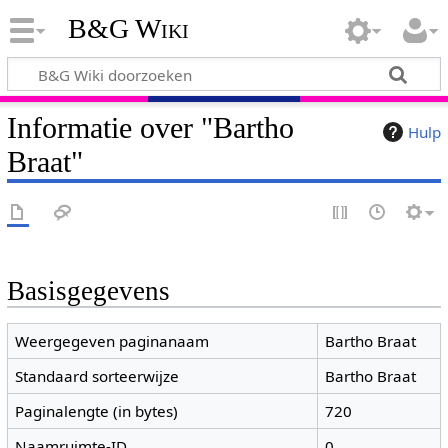
B&G Wiki
Informatie over "Bartho
Hulp
Braat"
Basisgegevens
Weergegeven paginanaam
Bartho Braat
Standaard sorteerwijze
Bartho Braat
Paginalengte (in bytes)
720
Naamruimte-ID
0