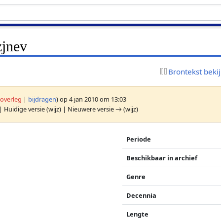
zjnev
Brontekst beki
(
overleg
|
bijdragen
)
op 4 jan 2010 om 13:03
| Huidige versie (wijz) | Nieuwere versie → (wijz)
Periode
Beschikbaar in archief
Genre
Decennia
Lengte