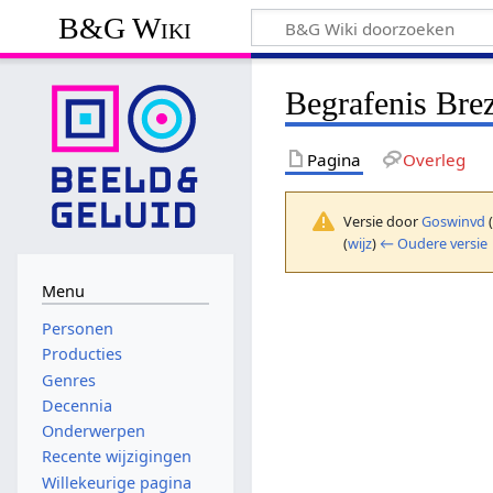
B&G Wiki
Begrafenis Bre
Pagina
Overleg
Versie door
Goswinvd
(
wijz
)
← Oudere versie
Menu
Personen
Producties
Genres
Decennia
Onderwerpen
Recente wijzigingen
Willekeurige pagina