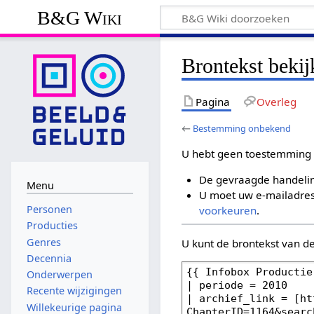
B&G Wiki
Brontekst beki
Pagina
Overleg
←
Bestemming onbekend
U hebt geen toestemming 
De gevraagde handelin
Menu
U moet uw e-mailadres 
Personen
voorkeuren
.
Producties
Genres
U kunt de brontekst van d
Decennia
Onderwerpen
Recente wijzigingen
Willekeurige pagina