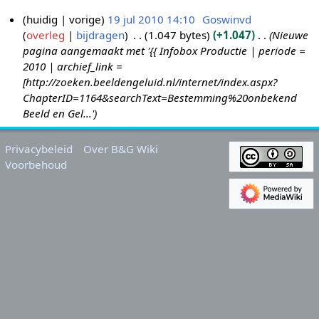
huidig
vorige
19 jul 2010 14:10
Goswinvd
overleg
bijdragen
1.047 bytes
+1.047
Nieuwe
1
pagina aangemaakt met '{{ Infobox Productie | periode =
9
2010 | archief_link =
j
[http://zoeken.beeldengeluid.nl/internet/index.aspx?
u
ChapterID=1164&searchText=Bestemming%20onbekend
l
Beeld en Gel...'
2
0
Privacybeleid
Over B&G Wiki
1
Voorbehoud
0