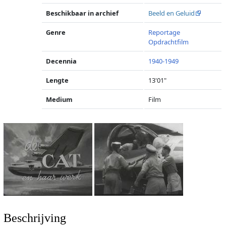
Beschikbaar in archief
Beeld en Geluid
Genre
Reportage
Opdrachtfilm
Decennia
1940-1949
Lengte
13'01"
Medium
Film
Beschrijving