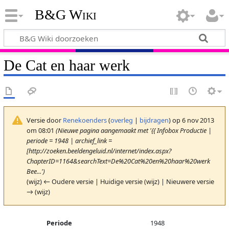
B&G Wiki
De Cat en haar werk
Versie door
Renekoenders
(
overleg
|
bijdragen
)
op 6 nov 2013
om 08:01
(Nieuwe pagina aangemaakt met '{{ Infobox Productie |
periode = 1948 | archief_link =
[http://zoeken.beeldengeluid.nl/internet/index.aspx?
ChapterID=1164&searchText=De%20Cat%20en%20haar%20werk
Bee...')
(wijz) ← Oudere versie | Huidige versie (wijz) | Nieuwere versie
→ (wijz)
Periode
1948