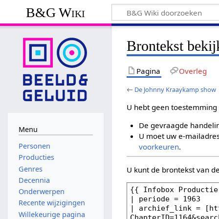
B&G Wiki
Brontekst bek
Pagina
Overleg
←
De Johnny Kraaykamp show
U hebt geen toestemming 
De gevraagde handelin
Menu
U moet uw e-mailadres 
Personen
voorkeuren
.
Producties
Genres
U kunt de brontekst van d
Decennia
Onderwerpen
Recente wijzigingen
Willekeurige pagina