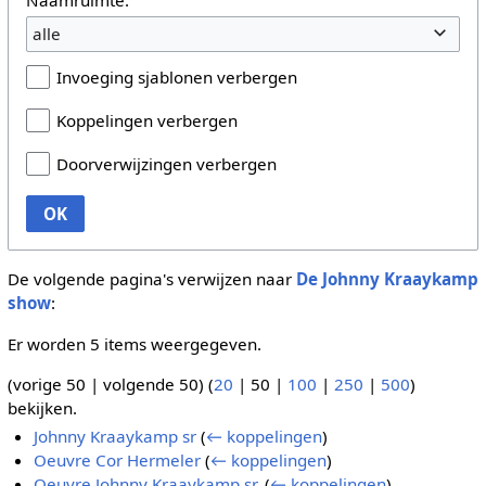
alle
Invoeging sjablonen verbergen
Koppelingen verbergen
Doorverwijzingen verbergen
OK
De volgende pagina's verwijzen naar
De Johnny Kraaykamp
show
:
Er worden 5 items weergegeven.
(
vorige 50
|
volgende 50
) (
20
|
50
|
100
|
250
|
500
)
bekijken.
Johnny Kraaykamp sr
(
← koppelingen
)
Oeuvre Cor Hermeler
(
← koppelingen
)
Oeuvre Johnny Kraaykamp sr.
(
← koppelingen
)