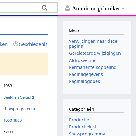
Anonieme gebruiker
Meer
Verwijzingen naar deze
jken
Geschiedenis
pagina
Gerelateerde wijzigingen
Afdrukversie
Permanente koppeling
Paginagegevens
Paginalogboek
1963
Beeld en Geluid
showprogramma
Categorieën
Productie
1960-1969
Productielijst J
52'00"
Showprogramma