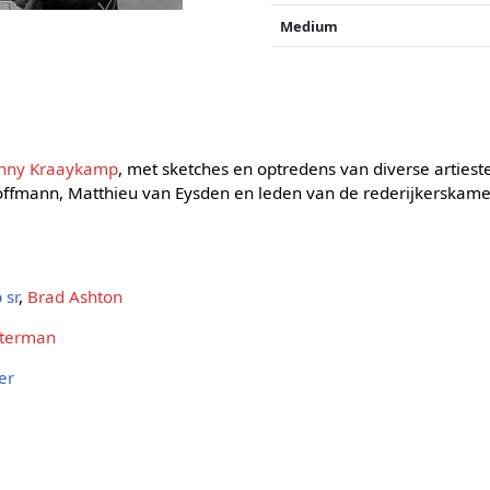
Medium
hnny Kraaykamp
, met sketches en optredens van diverse arties
ffmann, Matthieu van Eysden en leden van de rederijkerskam
 sr
,
Brad Ashton
iterman
er