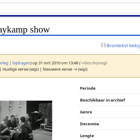
aaykamp show
Brontekst beki
erleg
|
bijdragen
)
op 31 mrt 2010 om 13:48
(
→
Beschrijving
)
| Huidige versie (wijz) | Nieuwere versie → (wijz)
Periode
Beschikbaar in archief
Genre
Decennia
Lengte