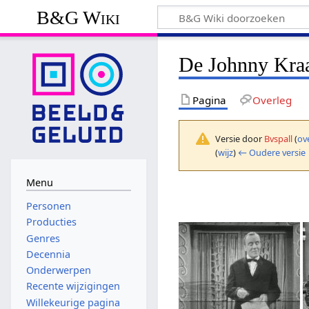
B&G Wiki
De Johnny Kr
Pagina
Overleg
Versie door
Bvspall
(
ov
(
wijz
)
← Oudere versie
Menu
Personen
Producties
Genres
Decennia
Onderwerpen
Recente wijzigingen
Willekeurige pagina