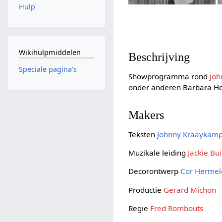
Hulp
Wikihulpmiddelen
Beschrijving
Speciale pagina's
Showprogramma rond
Jo
onder anderen Barbara Ho
Makers
Teksten
Johnny Kraaykamp
Muzikale leiding
Jackie Bu
Decorontwerp
Cor Hermel
Productie
Gerard Michon
Regie
Fred Rombouts