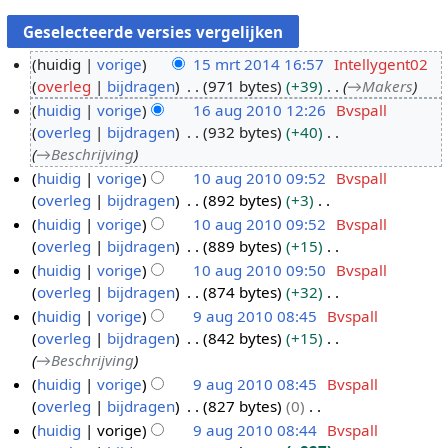
huidig
vorige
15 mrt 2014 16:57
Intellygent02
overleg
bijdragen
971 bytes
+39
→
Makers
1
huidig
vorige
16 aug 2010 12:26
Bvspall
5
overleg
bijdragen
932 bytes
+40
m
1
→
Beschrijving
r
6
huidig
vorige
10 aug 2010 09:52
Bvspall
t
a
overleg
bijdragen
892 bytes
+3
1
2
u
G
huidig
vorige
10 aug 2010 09:52
Bvspall
0
0
g
e
overleg
bijdragen
889 bytes
+15
a
1
2
e
G
huidig
vorige
10 aug 2010 09:50
Bvspall
u
4
0
n
e
overleg
bijdragen
874 bytes
+32
g
1
b
e
G
huidig
vorige
9 aug 2010 08:45
Bvspall
2
0
e
n
e
overleg
bijdragen
842 bytes
+15
0
9
w
b
e
→
Beschrijving
1
a
e
e
n
huidig
vorige
9 aug 2010 08:45
Bvspall
0
u
r
w
b
overleg
bijdragen
827 bytes
0
g
k
e
e
G
huidig
vorige
9 aug 2010 08:44
Bvspall
2
i
r
w