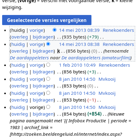
versie,
(vorige)
= verschil met voorgaande versie,
k
= kleine
wijziging.
huidig
vorige
14 mei 2013 08:39
Renekoenders
overleg
bijdragen
935 bytes
+79
1
G
huidig
vorige
14 mei 2013 08:38
Renekoenders
4
e
overleg
bijdragen
k
856 bytes
0
hernoemde
m
e
De aardappeleters
naar
De aardappeleters (amateurfilm)
e
n
huidig
vorige
1 feb 2010 10:49
Renekoenders
i
b
overleg
bijdragen
856 bytes
+3
1
2
e
G
huidig
vorige
8 jan 2010 14:50
Mvkooij
f
0
w
e
overleg
bijdragen
853 bytes
0
e
8
1
e
e
G
huidig
vorige
8 jan 2010 14:50
Mvkooij
b
j
3
r
n
e
overleg
bijdragen
853 bytes
−1
2
a
k
b
e
G
huidig
vorige
8 jan 2010 14:50
Mvkooij
0
n
i
e
n
e
overleg
bijdragen
854 bytes
+854
Nieuwe
1
2
n
w
b
e
pagina aangemaakt met '{{ Infobox Productie | periode =
0
0
g
e
e
n
1983 | archief_link =
1
s
r
w
b
[hhttp://zoeken.beeldengeluid.nl/internet/index.aspx?
0