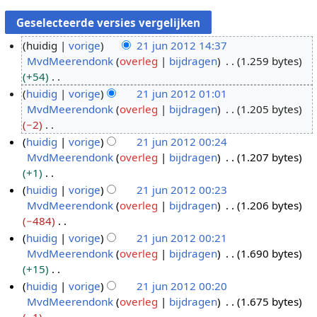
huidig
vorige
21 jun 2012 14:37
MvdMeerendonk
overleg
bijdragen
1.259 bytes
2
+54
1
G
huidig
vorige
21 jun 2012 01:01
j
e
MvdMeerendonk
overleg
bijdragen
1.205 bytes
u
e
−2
n
n
G
huidig
vorige
21 jun 2012 00:24
2
b
e
MvdMeerendonk
overleg
bijdragen
1.207 bytes
0
e
e
+1
1
w
n
G
huidig
vorige
21 jun 2012 00:23
2
e
b
e
MvdMeerendonk
overleg
bijdragen
1.206 bytes
r
e
e
−484
k
w
n
G
huidig
vorige
21 jun 2012 00:21
i
e
b
e
MvdMeerendonk
overleg
bijdragen
1.690 bytes
n
r
e
e
+15
g
k
w
n
G
huidig
vorige
21 jun 2012 00:20
s
i
e
b
e
MvdMeerendonk
overleg
bijdragen
1.675 bytes
s
n
r
e
e