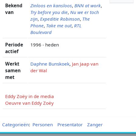
Bekend
Zinloos en kansloos
,
BNN at work
,
van
Try before you die
,
Nu we er toch
zijn
,
Expeditie Robinson
,
The
Phone
,
Take me out
,
RTL
Boulevard
Periode
1996 - heden
actief
Werkt
Daphne Bunskoek
,
Jan Jaap van
samen
der Wal
met
Eddy Zoëy in de media
Oeuvre van Eddy Zoëy
Categorieën
:
Personen
Presentator
Zanger