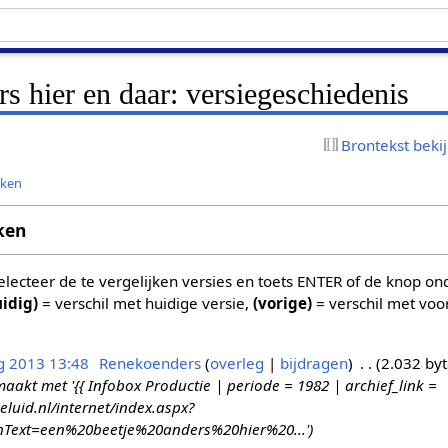
rs hier en daar: versiegeschiedenis
Brontekst beki
jken
ken
 selecteer de te vergelijken versies en toets ENTER of de knop o
uidig)
= verschil met huidige versie,
(vorige)
= verschil met voo
g 2013 13:48
Renekoenders
overleg
bijdragen
2.032 byt
kt met '{{ Infobox Productie | periode = 1982 | archief_link =
eluid.nl/internet/index.aspx?
Text=een%20beetje%20anders%20hier%20...'