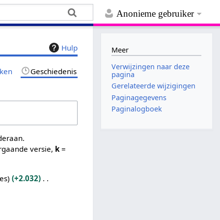
Anonieme gebruiker
Hulp
Meer
Verwijzingen naar deze
jken
Geschiedenis
pagina
Gerelateerde wijzigingen
Paginagegevens
Paginalogboek
nderaan.
rgaande versie,
k
=
es
+2.032