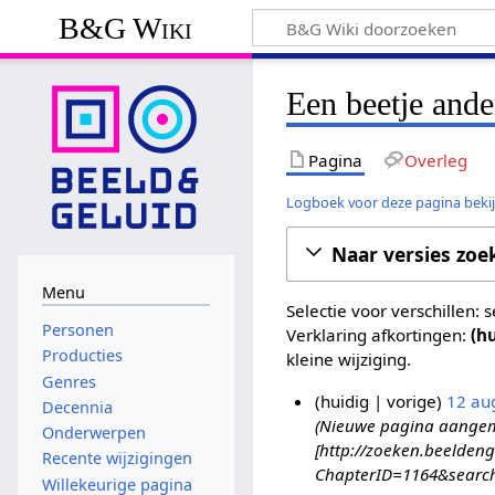
B&G Wiki
Een beetje ande
Pagina
Overleg
Logboek voor deze pagina beki
Naar versies zoe
Menu
Selectie voor verschillen:
Personen
Verklaring afkortingen:
(h
Producties
kleine wijziging.
Genres
huidig
vorige
12 au
Decennia
Nieuwe pagina aangemaa
1
Onderwerpen
[http://zoeken.beeldeng
2
Recente wijzigingen
ChapterID=1164&search
a
Willekeurige pagina