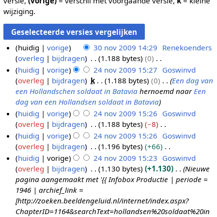
versie,
(vorige)
= verschil met voorgaande versie,
k
= kleine
wijziging.
huidig
vorige
30 nov 2009 14:29
Renekoenders
overleg
bijdragen
1.188 bytes
0
3
G
huidig
vorige
24 nov 2009 15:27
Goswinvd
0
e
overleg
bijdragen
k
1.188 bytes
0
Een dag van
n
2
e
een Hollandschen soldaat in Batavia
hernoemd naar
Een
o
4
n
dag van een Hollandsen soldaat in Batavia
v
n
b
huidig
vorige
24 nov 2009 15:26
Goswinvd
2
o
e
overleg
bijdragen
1.188 bytes
−8
0
v
w
G
huidig
vorige
24 nov 2009 15:26
Goswinvd
0
2
e
e
overleg
bijdragen
1.196 bytes
+66
9
0
r
e
G
huidig
vorige
24 nov 2009 15:23
Goswinvd
0
k
n
e
overleg
bijdragen
1.130 bytes
+1.130
Nieuwe
9
i
b
e
pagina aangemaakt met '{{ Infobox Productie | periode =
n
e
n
1946 | archief_link =
g
w
b
[http://zoeken.beeldengeluid.nl/internet/index.aspx?
s
e
e
ChapterID=1164&searchText=hollandsen%20soldaat%20in