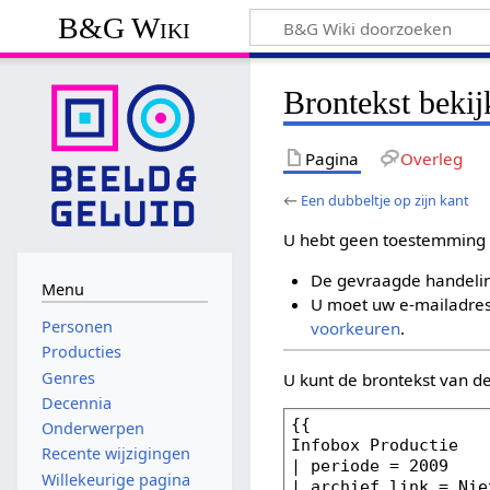
B&G Wiki
Brontekst bekij
Pagina
Overleg
←
Een dubbeltje op zijn kant
U hebt geen toestemming 
De gevraagde handelin
Menu
U moet uw e-mailadres 
Personen
voorkeuren
.
Producties
Genres
U kunt de brontekst van d
Decennia
Onderwerpen
Recente wijzigingen
Willekeurige pagina