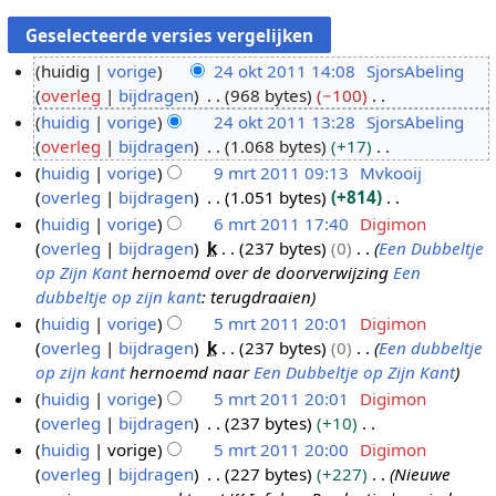
huidig
vorige
24 okt 2011 14:08
SjorsAbeling
overleg
bijdragen
968 bytes
−100
2
G
huidig
vorige
24 okt 2011 13:28
SjorsAbeling
4
e
overleg
bijdragen
1.068 bytes
+17
o
e
G
huidig
vorige
9 mrt 2011 09:13
Mvkooij
k
n
e
overleg
bijdragen
1.051 bytes
+814
t
9
b
e
G
huidig
vorige
6 mrt 2011 17:40
Digimon
2
m
e
n
e
overleg
bijdragen
k
237 bytes
0
Een Dubbeltje
0
r
6
w
b
e
op Zijn Kant
hernoemd over de doorverwijzing
Een
1
t
m
e
e
n
dubbeltje op zijn kant
: terugdraaien
1
2
r
r
w
b
huidig
vorige
5 mrt 2011 20:01
Digimon
0
t
k
e
e
overleg
bijdragen
k
237 bytes
0
Een dubbeltje
5
1
2
i
r
w
op zijn kant
hernoemd naar
Een Dubbeltje op Zijn Kant
m
1
0
n
k
e
huidig
vorige
5 mrt 2011 20:01
Digimon
r
1
g
i
r
overleg
bijdragen
237 bytes
+10
t
1
s
n
k
G
huidig
vorige
5 mrt 2011 20:00
Digimon
2
s
g
i
e
overleg
bijdragen
227 bytes
+227
Nieuwe
0
a
s
n
e