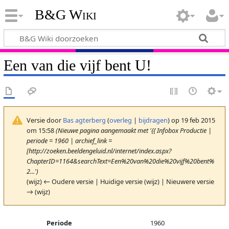
B&G Wiki
Een van die vijf bent U!
Versie door
Bas agterberg
(
overleg
|
bijdragen
)
op 19 feb 2015
om 15:58
(Nieuwe pagina aangemaakt met '{{ Infobox Productie |
periode = 1960 | archief_link =
[http://zoeken.beeldengeluid.nl/internet/index.aspx?
ChapterID=1164&searchText=Een%20van%20die%20vijf%20bent%
2...')
(wijz) ← Oudere versie | Huidige versie (wijz) | Nieuwere versie
→ (wijz)
Periode
1960