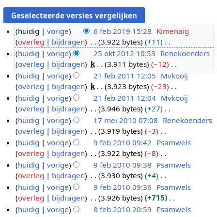
huidig
vorige
6 feb 2019 15:28
Kimenaig
overleg
bijdragen
3.922 bytes
+11
6
G
huidig
vorige
25 okt 2012 10:53
Renekoenders
f
e
overleg
bijdragen
k
3.911 bytes
−12
e
2
e
G
huidig
vorige
21 feb 2011 12:05
Mvkooij
b
5
n
e
overleg
bijdragen
k
3.923 bytes
−23
2
o
2
b
e
G
huidig
vorige
21 feb 2011 12:04
Mvkooij
0
k
1
e
n
e
overleg
bijdragen
3.946 bytes
+27
1
t
f
w
b
e
G
huidig
vorige
17 mei 2010 07:08
Renekoenders
9
2
e
e
e
n
e
overleg
bijdragen
3.919 bytes
−3
0
b
1
r
w
b
e
G
huidig
vorige
9 feb 2010 09:42
Psamwels
1
2
7
k
e
e
n
e
overleg
bijdragen
3.922 bytes
−8
2
0
m
9
i
r
w
b
e
G
huidig
vorige
9 feb 2010 09:38
Psamwels
1
e
f
n
k
e
e
n
e
overleg
bijdragen
3.930 bytes
+4
1
i
e
g
i
r
w
b
e
G
huidig
vorige
9 feb 2010 09:36
Psamwels
2
b
s
n
k
e
e
n
e
overleg
bijdragen
3.926 bytes
+715
0
2
s
g
i
r
w
b
e
G
huidig
vorige
8 feb 2010 20:59
Psamwels
1
0
a
s
n
k
e
e