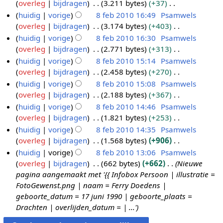
n
e
overleg
bijdragen
3.211 bytes
+37
0
1
8
m
s
g
i
r
w
b
e
G
huidig
vorige
8 feb 2010 16:49
Psamwels
0
f
e
a
s
n
k
e
e
n
e
overleg
bijdragen
3.174 bytes
+403
e
n
m
s
g
i
r
w
b
e
G
huidig
vorige
8 feb 2010 16:30
Psamwels
b
v
e
a
s
n
k
e
e
n
e
overleg
bijdragen
2.771 bytes
+313
a
2
n
m
s
g
i
r
w
b
e
G
t
huidig
vorige
8 feb 2010 15:14
Psamwels
0
v
e
a
s
n
k
e
e
n
e
t
overleg
bijdragen
2.458 bytes
+270
a
1
n
m
s
g
i
r
w
b
e
i
G
t
huidig
vorige
8 feb 2010 15:08
Psamwels
0
v
e
a
s
n
k
e
e
n
n
e
t
overleg
bijdragen
2.188 bytes
+367
a
n
m
s
g
i
r
w
b
g
e
i
G
t
huidig
vorige
8 feb 2010 14:46
Psamwels
v
e
a
s
n
k
e
e
n
n
e
t
overleg
bijdragen
1.821 bytes
+253
a
n
m
s
g
i
r
w
b
g
e
i
G
t
huidig
vorige
8 feb 2010 14:35
Psamwels
v
e
a
s
n
k
e
e
n
n
e
t
overleg
bijdragen
1.568 bytes
+906
a
n
m
s
g
i
r
w
b
g
e
i
G
t
huidig
vorige
8 feb 2010 13:06
Psamwels
v
e
a
s
n
k
e
e
n
n
e
t
overleg
bijdragen
662 bytes
+662
Nieuwe
a
n
m
s
g
i
r
w
b
g
e
i
pagina aangemaakt met '{{ Infobox Persoon | illustratie =
t
v
e
a
s
n
k
e
e
n
n
FotoGewenst.png | naam = Ferry Doedens |
t
a
n
m
s
g
i
r
w
b
g
geboorte_datum = 17 juni 1990 | geboorte_plaats =
i
t
v
e
a
s
n
k
e
e
Drachten | overlijden_datum = | ...'
n
t
a
n
m
s
g
i
r
w
g
i
t
v
e